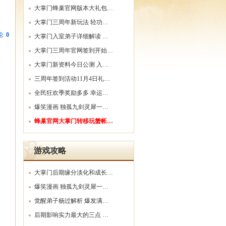
大掌门蜂巢官网版本大礼包…
大掌门三周年新玩法 轻功…
论
0
大掌门入室弟子详细解读 …
大掌门三周年官网签到开始…
大掌门新资料今日公测 入…
三周年签到活动11月4日礼…
全民狂欢季奖励多多 幸运…
爆笑漫画 独孤九剑灵犀一…
蜂巢官网大掌门转移玩蟹帐…
游戏攻略
大掌门后期缘分淡化和成长…
爆笑漫画 独孤九剑灵犀一…
觉醒弟子杨过解析 爆发满…
后期影响实力最大的三点 …