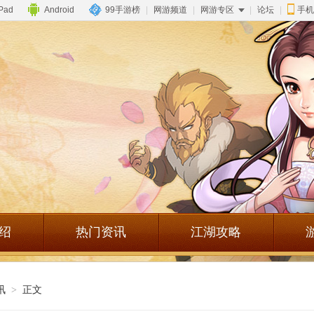
iPad
Android
99手游榜
|
网游频道
|
网游专区
|
论坛
|
手机
绍
热门资讯
江湖攻略
讯
>
正文