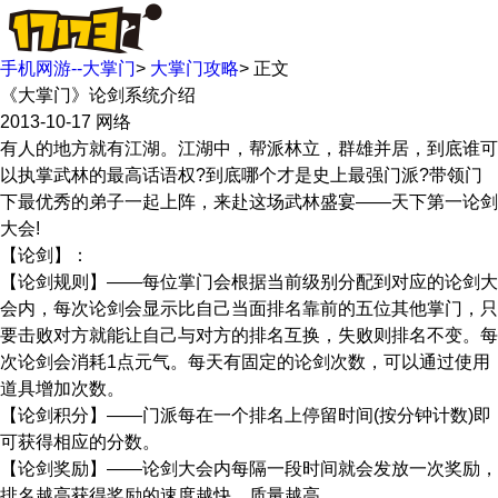
手机网游--大掌门
>
大掌门攻略
>
正文
《大掌门》论剑系统介绍
2013-10-17
网络
有人的地方就有江湖。江湖中，帮派林立，群雄并居，到底谁可
以执掌武林的最高话语权?到底哪个才是史上最强门派?带领门
下最优秀的弟子一起上阵，来赴这场武林盛宴——天下第一论剑
大会!
【论剑】：
【论剑规则】——每位掌门会根据当前级别分配到对应的论剑大
会内，每次论剑会显示比自己当面排名靠前的五位其他掌门，只
要击败对方就能让自己与对方的排名互换，失败则排名不变。每
次论剑会消耗1点元气。每天有固定的论剑次数，可以通过使用
道具增加次数。
【论剑积分】——门派每在一个排名上停留时间(按分钟计数)即
可获得相应的分数。
【论剑奖励】——论剑大会内每隔一段时间就会发放一次奖励，
排名越高获得奖励的速度越快，质量越高。