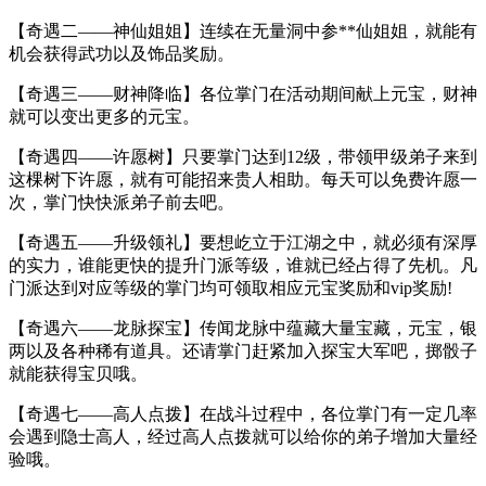
【奇遇二——神仙姐姐】连续在无量洞中参**仙姐姐，就能有
机会获得武功以及饰品奖励。
【奇遇三——财神降临】各位掌门在活动期间献上元宝，财神
就可以变出更多的元宝。
【奇遇四——许愿树】只要掌门达到12级，带领甲级弟子来到
这棵树下许愿，就有可能招来贵人相助。每天可以免费许愿一
次，掌门快快派弟子前去吧。
【奇遇五——升级领礼】要想屹立于江湖之中，就必须有深厚
的实力，谁能更快的提升门派等级，谁就已经占得了先机。凡
门派达到对应等级的掌门均可领取相应元宝奖励和vip奖励!
【奇遇六——龙脉探宝】传闻龙脉中蕴藏大量宝藏，元宝，银
两以及各种稀有道具。还请掌门赶紧加入探宝大军吧，掷骰子
就能获得宝贝哦。
【奇遇七——高人点拨】在战斗过程中，各位掌门有一定几率
会遇到隐士高人，经过高人点拨就可以给你的弟子增加大量经
验哦。